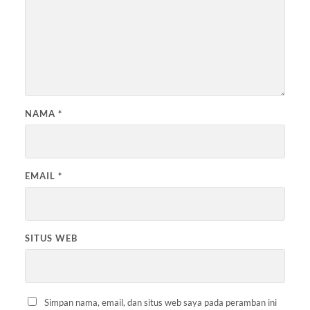
NAMA
*
EMAIL
*
SITUS WEB
Simpan nama, email, dan situs web saya pada peramban ini