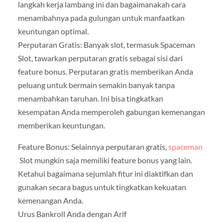
langkah kerja lambang ini dan bagaimanakah cara
menambahnya pada gulungan untuk manfaatkan
keuntungan optimal.
Perputaran Gratis: Banyak slot, termasuk Spaceman
Slot, tawarkan perputaran gratis sebagai sisi dari
feature bonus. Perputaran gratis memberikan Anda
peluang untuk bermain semakin banyak tanpa
menambahkan taruhan. Ini bisa tingkatkan
kesempatan Anda memperoleh gabungan kemenangan
memberikan keuntungan.
Feature Bonus: Selainnya perputaran gratis,
spaceman
Slot mungkin saja memiliki feature bonus yang lain.
Ketahui bagaimana sejumlah fitur ini diaktifkan dan
gunakan secara bagus untuk tingkatkan kekuatan
kemenangan Anda.
Urus Bankroll Anda dengan Arif