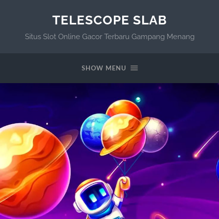
TELESCOPE SLAB
Situs Slot Online Gacor Terbaru Gampang Menang
SHOW MENU