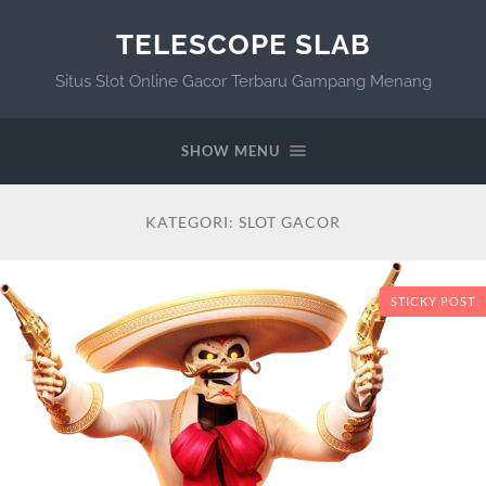
TELESCOPE SLAB
Situs Slot Online Gacor Terbaru Gampang Menang
SHOW MENU
KATEGORI:
SLOT GACOR
STICKY POST