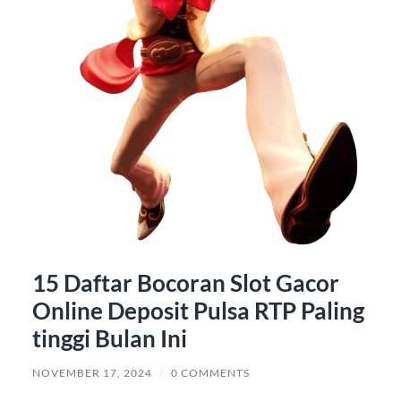
15 Daftar Bocoran Slot Gacor
Online Deposit Pulsa RTP Paling
tinggi Bulan Ini
NOVEMBER 17, 2024
/
0 COMMENTS