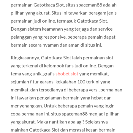
permainan Gatotkaca Slot, situs spaceman88 adalah
pilihan yang akurat. Situs ini tawarkan beragam jenis
permainan judi online, termasuk Gatotkaca Slot.
Dengan sistem keamanan yang terjaga dan service
pelanggan yang responsive, beberapa pemain dapat
bermain secara nyaman dan aman di situs ini.
Ringkasannya, Gatotkaca Slot ialah permainan slot
yang terkenal di kelompok fans judi online. Dengan
tema yang unik, grafis
sbobet slot
yang memikat,
sejumlah fitur garansi kekalahan 100 terkini yang
memikat, dan tersedianya di beberapa versi, permainan
ini tawarkan pengalaman bermain yang hebat dan
menyenangkan. Untuk beberapa pemain yang ingin
coba permainan ini, situs spaceman88 menjadi pilihan
yang akurat. Maka nantikan apalagi? Selekasnya
mainkan Gatotkaca Slot dan merasai kesan bermain