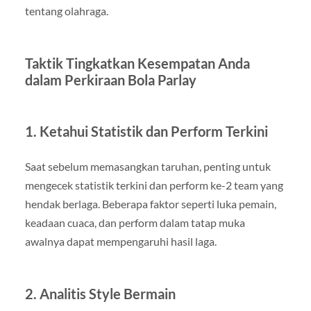
tentang olahraga.
Taktik Tingkatkan Kesempatan Anda
dalam Perkiraan Bola Parlay
1. Ketahui Statistik dan Perform Terkini
Saat sebelum memasangkan taruhan, penting untuk
mengecek statistik terkini dan perform ke-2 team yang
hendak berlaga. Beberapa faktor seperti luka pemain,
keadaan cuaca, dan perform dalam tatap muka
awalnya dapat mempengaruhi hasil laga.
2. Analitis Style Bermain