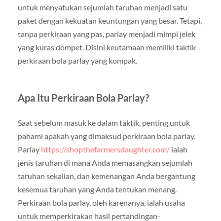
untuk menyatukan sejumlah taruhan menjadi satu
paket dengan kekuatan keuntungan yang besar. Tetapi,
tanpa perkiraan yang pas, parlay menjadi mimpi jelek
yang kuras dompet. Disini keutamaan memiliki taktik
perkiraan bola parlay yang kompak.
Apa Itu Perkiraan Bola Parlay?
Saat sebelum masuk ke dalam taktik, penting untuk
pahami apakah yang dimaksud perkiraan bola parlay.
Parlay
https://shopthefarmersdaughter.com/
ialah
jenis taruhan di mana Anda memasangkan sejumlah
taruhan sekalian, dan kemenangan Anda bergantung
kesemua taruhan yang Anda tentukan menang.
Perkiraan bola parlay, oleh karenanya, ialah usaha
untuk memperkirakan hasil pertandingan-