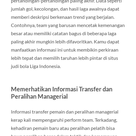
pertandingan-pertandingan paling akhir. Data seperti
jumlah gol, kecolongan, dan hasil laga awalnya dapat
memberi deskripsi berkenaan trend yang berjalan.
Contohnya, team yang barusan mencetak kemenangan
besar atau memiliki catatan bagus di beberapa laga
paling akhir mungkin lebih difavoritkan. Kamu dapat
manfaatkan informasi ini untuk membikin perkiraan
lebih tepat dan memilih taruhan lebih pintar di situs
judi bola Liga Indonesia.
Memerhatikan Informasi Transfer dan
Peralihan Managerial
Informasi transfer pemain dan peralihan managerial
kerap kali mempengaruhi perform team. Terkadang,
kehadiran pemain baru atau peralihan pelatih bisa