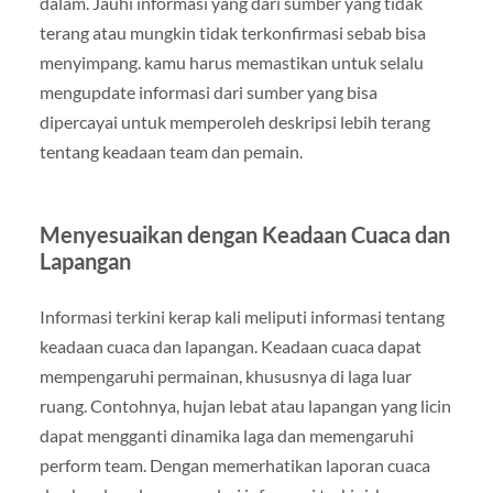
dalam. Jauhi informasi yang dari sumber yang tidak
terang atau mungkin tidak terkonfirmasi sebab bisa
menyimpang. kamu harus memastikan untuk selalu
mengupdate informasi dari sumber yang bisa
dipercayai untuk memperoleh deskripsi lebih terang
tentang keadaan team dan pemain.
Menyesuaikan dengan Keadaan Cuaca dan
Lapangan
Informasi terkini kerap kali meliputi informasi tentang
keadaan cuaca dan lapangan. Keadaan cuaca dapat
mempengaruhi permainan, khususnya di laga luar
ruang. Contohnya, hujan lebat atau lapangan yang licin
dapat mengganti dinamika laga dan memengaruhi
perform team. Dengan memerhatikan laporan cuaca