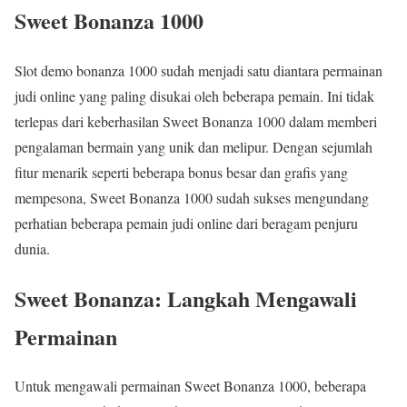
Sweet Bonanza 1000
Slot demo bonanza 1000 sudah menjadi satu diantara permainan
judi online yang paling disukai oleh beberapa pemain. Ini tidak
terlepas dari keberhasilan Sweet Bonanza 1000 dalam memberi
pengalaman bermain yang unik dan melipur. Dengan sejumlah
fitur menarik seperti beberapa bonus besar dan grafis yang
mempesona, Sweet Bonanza 1000 sudah sukses mengundang
perhatian beberapa pemain judi online dari beragam penjuru
dunia.
Sweet Bonanza: Langkah Mengawali
Permainan
Untuk mengawali permainan Sweet Bonanza 1000, beberapa