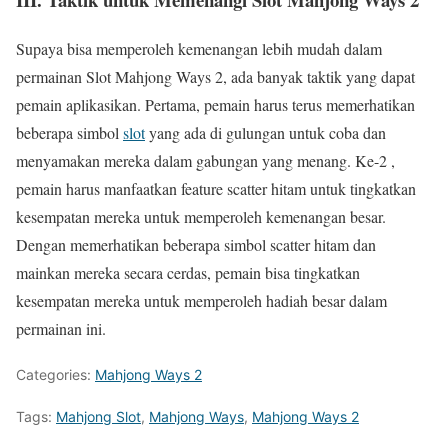
Supaya bisa memperoleh kemenangan lebih mudah dalam
permainan Slot Mahjong Ways 2, ada banyak taktik yang dapat
pemain aplikasikan. Pertama, pemain harus terus memerhatikan
beberapa simbol
slot
yang ada di gulungan untuk coba dan
menyamakan mereka dalam gabungan yang menang. Ke-2 ,
pemain harus manfaatkan feature scatter hitam untuk tingkatkan
kesempatan mereka untuk memperoleh kemenangan besar.
Dengan memerhatikan beberapa simbol scatter hitam dan
mainkan mereka secara cerdas, pemain bisa tingkatkan
kesempatan mereka untuk memperoleh hadiah besar dalam
permainan ini.
Categories:
Mahjong Ways 2
Tags:
Mahjong Slot
,
Mahjong Ways
,
Mahjong Ways 2