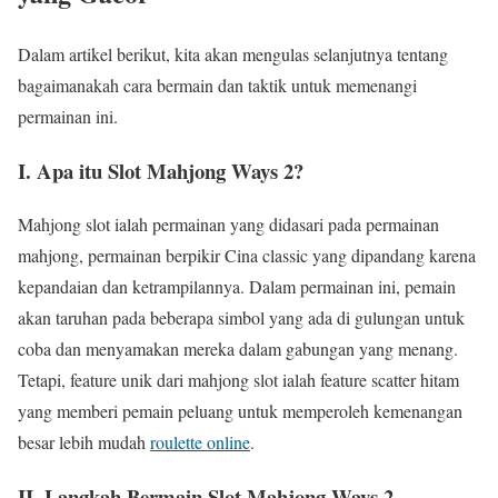
Dalam artikel berikut, kita akan mengulas selanjutnya tentang
bagaimanakah cara bermain dan taktik untuk memenangi
permainan ini.
I. Apa itu Slot Mahjong Ways 2?
Mahjong slot ialah permainan yang didasari pada permainan
mahjong, permainan berpikir Cina classic yang dipandang karena
kepandaian dan ketrampilannya. Dalam permainan ini, pemain
akan taruhan pada beberapa simbol yang ada di gulungan untuk
coba dan menyamakan mereka dalam gabungan yang menang.
Tetapi, feature unik dari mahjong slot ialah feature scatter hitam
yang memberi pemain peluang untuk memperoleh kemenangan
besar lebih mudah
roulette online
.
II. Langkah Bermain Slot Mahjong Ways 2