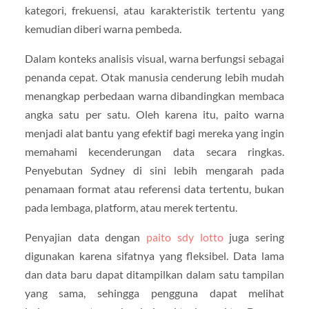
kategori, frekuensi, atau karakteristik tertentu yang
kemudian diberi warna pembeda.
Dalam konteks analisis visual, warna berfungsi sebagai
penanda cepat. Otak manusia cenderung lebih mudah
menangkap perbedaan warna dibandingkan membaca
angka satu per satu. Oleh karena itu, paito warna
menjadi alat bantu yang efektif bagi mereka yang ingin
memahami kecenderungan data secara ringkas.
Penyebutan Sydney di sini lebih mengarah pada
penamaan format atau referensi data tertentu, bukan
pada lembaga, platform, atau merek tertentu.
Penyajian data dengan
paito sdy lotto
juga sering
digunakan karena sifatnya yang fleksibel. Data lama
dan data baru dapat ditampilkan dalam satu tampilan
yang sama, sehingga pengguna dapat melihat