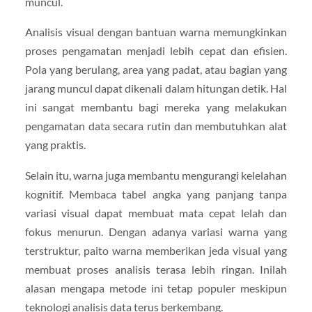
muncul.
Analisis visual dengan bantuan warna memungkinkan
proses pengamatan menjadi lebih cepat dan efisien.
Pola yang berulang, area yang padat, atau bagian yang
jarang muncul dapat dikenali dalam hitungan detik. Hal
ini sangat membantu bagi mereka yang melakukan
pengamatan data secara rutin dan membutuhkan alat
yang praktis.
Selain itu, warna juga membantu mengurangi kelelahan
kognitif. Membaca tabel angka yang panjang tanpa
variasi visual dapat membuat mata cepat lelah dan
fokus menurun. Dengan adanya variasi warna yang
terstruktur, paito warna memberikan jeda visual yang
membuat proses analisis terasa lebih ringan. Inilah
alasan mengapa metode ini tetap populer meskipun
teknologi analisis data terus berkembang.