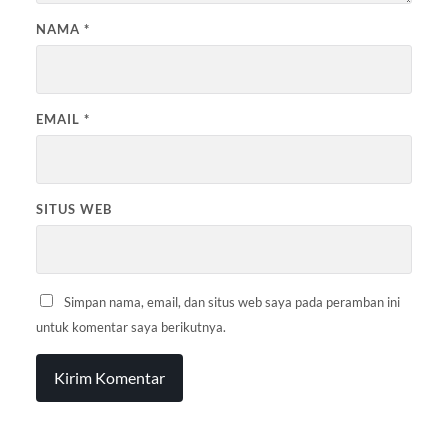
NAMA
*
EMAIL
*
SITUS WEB
Simpan nama, email, dan situs web saya pada peramban ini
untuk komentar saya berikutnya.