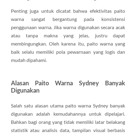
Penting juga untuk dicatat bahwa efektivitas paito
warna sangat bergantung pada konsistensi
penggunaan warna. Jika warna digunakan secara acak
atau tanpa makna yang jelas, justru dapat
membingungkan. Oleh karena itu, paito warna yang
baik selalu memiliki pola pewarnaan yang logis dan
mudah dipahami.
Alasan Paito Warna Sydney Banyak
Digunakan
Salah satu alasan utama paito warna Sydney banyak
digunakan adalah kemudahannya untuk dipelajari.
Bahkan bagi orang yang tidak memiliki latar belakang
statistik atau analisis data, tampilan visual berbasis