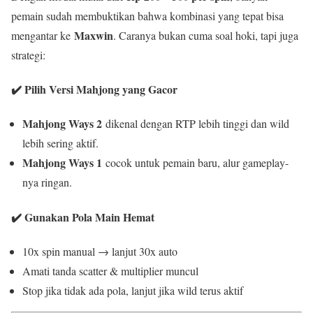
pemain sudah membuktikan bahwa kombinasi yang tepat bisa
Maxwin
mengantar ke
. Caranya bukan cuma soal hoki, tapi juga
strategi:
✔️ Pilih Versi Mahjong yang Gacor
Mahjong Ways 2
dikenal dengan RTP lebih tinggi dan wild
lebih sering aktif.
Mahjong Ways 1
cocok untuk pemain baru, alur gameplay-
nya ringan.
✔️ Gunakan Pola Main Hemat
10x spin manual → lanjut 30x auto
Amati tanda scatter & multiplier muncul
Stop jika tidak ada pola, lanjut jika wild terus aktif