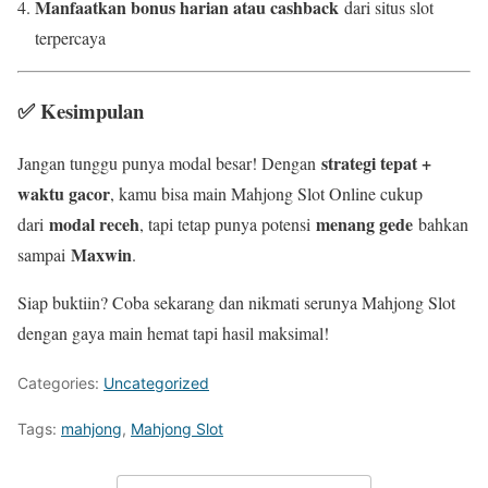
Manfaatkan bonus harian atau cashback
dari situs slot
terpercaya
✅ Kesimpulan
strategi tepat +
Jangan tunggu punya modal besar! Dengan
waktu gacor
, kamu bisa main Mahjong Slot Online cukup
modal receh
menang gede
dari
, tapi tetap punya potensi
bahkan
Maxwin
sampai
.
Siap buktiin? Coba sekarang dan nikmati serunya Mahjong Slot
dengan gaya main hemat tapi hasil maksimal!
Categories:
Uncategorized
Tags:
mahjong
,
Mahjong Slot