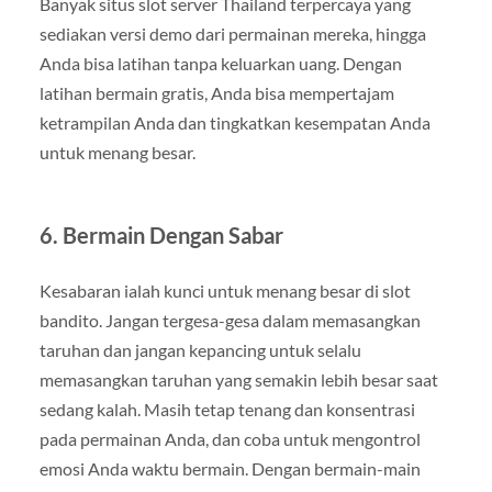
Banyak situs slot server Thailand terpercaya yang
sediakan versi demo dari permainan mereka, hingga
Anda bisa latihan tanpa keluarkan uang. Dengan
latihan bermain gratis, Anda bisa mempertajam
ketrampilan Anda dan tingkatkan kesempatan Anda
untuk menang besar.
6. Bermain Dengan Sabar
Kesabaran ialah kunci untuk menang besar di slot
bandito. Jangan tergesa-gesa dalam memasangkan
taruhan dan jangan kepancing untuk selalu
memasangkan taruhan yang semakin lebih besar saat
sedang kalah. Masih tetap tenang dan konsentrasi
pada permainan Anda, dan coba untuk mengontrol
emosi Anda waktu bermain. Dengan bermain-main