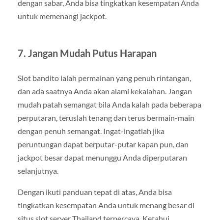
dengan sabar, Anda bisa tingkatkan kesempatan Anda
untuk memenangi jackpot.
7. Jangan Mudah Putus Harapan
Slot bandito ialah permainan yang penuh rintangan,
dan ada saatnya Anda akan alami kekalahan. Jangan
mudah patah semangat bila Anda kalah pada beberapa
perputaran, teruslah tenang dan terus bermain-main
dengan penuh semangat. Ingat-ingatlah jika
peruntungan dapat berputar-putar kapan pun, dan
jackpot besar dapat menunggu Anda diperputaran
selanjutnya.
Dengan ikuti panduan tepat di atas, Anda bisa
tingkatkan kesempatan Anda untuk menang besar di
situs slot server Thailand terpercaya. Ketahui