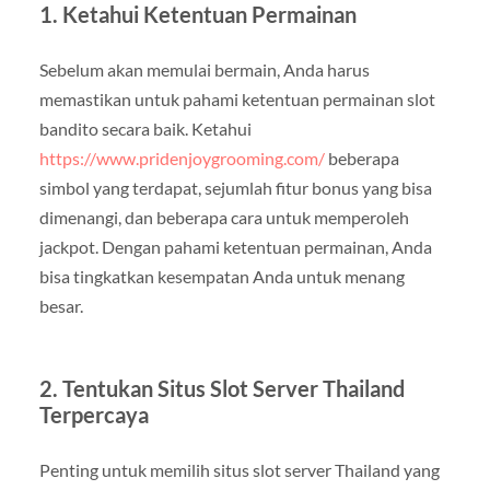
1. Ketahui Ketentuan Permainan
Sebelum akan memulai bermain, Anda harus
memastikan untuk pahami ketentuan permainan slot
bandito secara baik. Ketahui
https://www.pridenjoygrooming.com/
beberapa
simbol yang terdapat, sejumlah fitur bonus yang bisa
dimenangi, dan beberapa cara untuk memperoleh
jackpot. Dengan pahami ketentuan permainan, Anda
bisa tingkatkan kesempatan Anda untuk menang
besar.
2. Tentukan Situs Slot Server Thailand
Terpercaya
Penting untuk memilih situs slot server Thailand yang