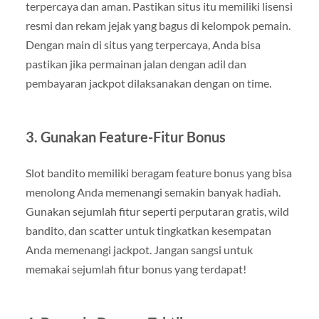
terpercaya dan aman. Pastikan situs itu memiliki lisensi
resmi dan rekam jejak yang bagus di kelompok pemain.
Dengan main di situs yang terpercaya, Anda bisa
pastikan jika permainan jalan dengan adil dan
pembayaran jackpot dilaksanakan dengan on time.
3. Gunakan Feature-Fitur Bonus
Slot bandito memiliki beragam feature bonus yang bisa
menolong Anda memenangi semakin banyak hadiah.
Gunakan sejumlah fitur seperti perputaran gratis, wild
bandito, dan scatter untuk tingkatkan kesempatan
Anda memenangi jackpot. Jangan sangsi untuk
memakai sejumlah fitur bonus yang terdapat!