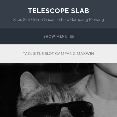
TELESCOPE SLAB
Situs Slot Online Gacor Terbaru Gampang Menang
SHOW MENU
TAG:
SITUS SLOT GAMPANG MAXWIN