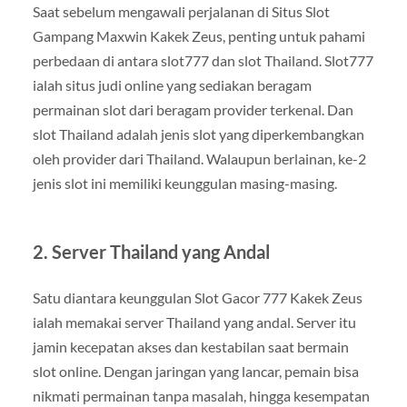
Saat sebelum mengawali perjalanan di Situs Slot
Gampang Maxwin Kakek Zeus, penting untuk pahami
perbedaan di antara slot777 dan slot Thailand. Slot777
ialah situs judi online yang sediakan beragam
permainan slot dari beragam provider terkenal. Dan
slot Thailand adalah jenis slot yang diperkembangkan
oleh provider dari Thailand. Walaupun berlainan, ke-2
jenis slot ini memiliki keunggulan masing-masing.
2. Server Thailand yang Andal
Satu diantara keunggulan Slot Gacor 777 Kakek Zeus
ialah memakai server Thailand yang andal. Server itu
jamin kecepatan akses dan kestabilan saat bermain
slot online. Dengan jaringan yang lancar, pemain bisa
nikmati permainan tanpa masalah, hingga kesempatan