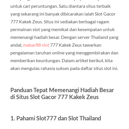
untuk cari peruntungan. Satu diantara situs terbaik
yang sekarang ini banyak dibicarakan ialah Slot Gacor
777 Kakek Zeus. Situs ini sediakan berbagai ragam
permainan slot yang memikat dan kesempatan untuk
memenangi hadiah besar. Dengan server Thailand yang
andal,
mabar88 slot
777 Kakek Zeus tawarkan
pengalaman taruhan online yang menggembirakan dan
memberikan keuntungan. Dalam artikel berikut, kita
akan mengulas rahasia sukses pada daftar situs slot ini.
Panduan Tepat Memenangi Hadiah Besar
di Situs Slot Gacor 777 Kakek Zeus
1. Pahami Slot777 dan Slot Thailand