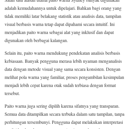
adalah kemudahannya untuk dipelajari. Bahkan bagi orang yang
tidak memiliki latar belakang statistik atau analisis data, tampilan
visual berbasis warna tetap dapat dipahami secara intuitif. Ini
menjadikan paito warna sebagai alat yang inklusif dan dapat
digunakan oleh berbagai kalangan.
Selain itu, paito warna mendukung pendekatan analisis berbasis
kebiasaan. Banyak pengguna merasa lebih nyaman menganalisis
data dengan metode visual yang sama secara konsisten. Dengan
melihat pola warna yang familiar, proses pengambilan kesimpulan
menjadi lebih cepat karena otak sudah terbiasa dengan format
tersebut.
Paito warna juga sering dipilih karena sifatnya yang transparan.
Semua data ditampilkan secara terbuka dalam satu tampilan, tanpa
perhitungan tersembunyi. Pengguna dapat melakukan interpretasi