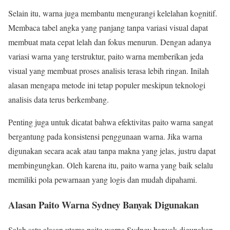
Selain itu, warna juga membantu mengurangi kelelahan kognitif.
Membaca tabel angka yang panjang tanpa variasi visual dapat
membuat mata cepat lelah dan fokus menurun. Dengan adanya
variasi warna yang terstruktur, paito warna memberikan jeda
visual yang membuat proses analisis terasa lebih ringan. Inilah
alasan mengapa metode ini tetap populer meskipun teknologi
analisis data terus berkembang.
Penting juga untuk dicatat bahwa efektivitas paito warna sangat
bergantung pada konsistensi penggunaan warna. Jika warna
digunakan secara acak atau tanpa makna yang jelas, justru dapat
membingungkan. Oleh karena itu, paito warna yang baik selalu
memiliki pola pewarnaan yang logis dan mudah dipahami.
Alasan Paito Warna Sydney Banyak Digunakan
Salah satu alasan utama paito warna Sydney banyak digunakan