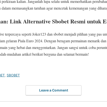
perkiraan kalian. Janganlah lupa selalu untuk memerhatikan perubahan
as dalam memasangkan taruhan agar mencetak kemenangan yang dihara
n: Link Alternative Sbobet Resmi untuk E
tive terpercaya seperti Joker123 dan sbobet menjadi pilihan yang pas un
dalam gelaran Piala Euro 2024. Dengan beragam permainan menarik dan
rmain yang hebat dan menggentarkan. Jangan sangsi untuk coba perunt
ah-mudahan artikel berikut berguna dan selamat bermain!
BET
,
SBOBET
Leave a Comment