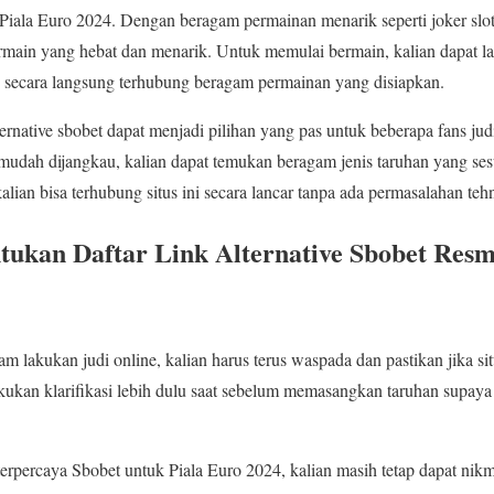
iala Euro 2024. Dengan beragam permainan menarik seperti joker slot
rmain yang hebat dan menarik. Untuk memulai bermain, kalian dapat la
an secara langsung terhubung beragam permainan yang disiapkan.
ternative sbobet dapat menjadi pilihan yang pas untuk beberapa fans j
udah dijangkau, kalian dapat temukan beragam jenis taruhan yang sesu
alian bisa terhubung situs ini secara lancar tanpa ada permasalahan tehn
tukan Daftar Link Alternative Sbobet Res
lam lakukan judi online, kalian harus terus waspada dan pastikan jika sit
akukan klarifikasi lebih dulu saat sebelum memasangkan taruhan supaya 
 terpercaya Sbobet untuk Piala Euro 2024, kalian masih tetap dapat nik