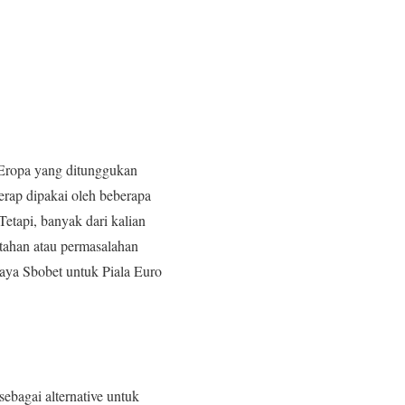
i Eropa yang ditunggukan
kerap dipakai oleh beberapa
etapi, banyak dari kalian
tahan atau permasalahan
rcaya Sbobet untuk Piala Euro
sebagai alternative untuk