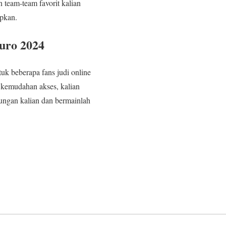
 team-team favorit kalian
pkan.
uro 2024
tuk beberapa fans judi online
 kemudahan akses, kalian
ungan kalian dan bermainlah