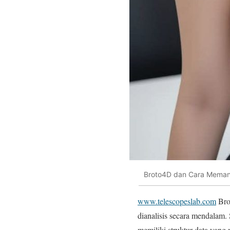
Broto4D dan Cara Memanfa
www.telescopeslab.com
Brot
dianalisis secara mendalam.
memiliki struktur data ya