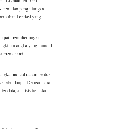
isis data. Fitur ini
s tren, dan penghitungan
enemukan korelasi yang
 dapat memfilter angka
kemungkinan angka yang muncul
guna memahami
n angka muncul dalam bentuk
s lebih lanjut. Dengan cara
er data, analisis tren, dan