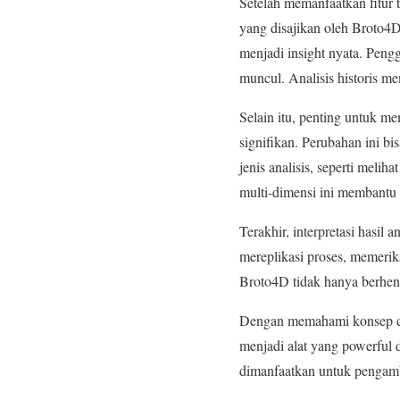
Setelah memanfaatkan fitur t
yang disajikan oleh Broto4D
menjadi insight nyata. Peng
muncul. Analisis historis m
Selain itu, penting untuk 
signifikan. Perubahan ini bi
jenis analisis, seperti meli
multi-dimensi ini membantu
Terakhir, interpretasi hasil
mereplikasi proses, memerik
Broto4D tidak hanya berhent
Dengan memahami konsep dasa
menjadi alat yang powerful 
dimanfaatkan untuk pengambi