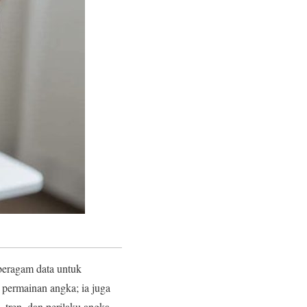
beragam data untuk
 permainan angka; ia juga
 tren, dan perilaku angka