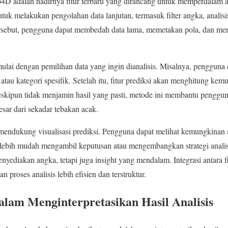
4D adalah hadirnya fitur terbaru yang dirancang untuk memperdalam anal
 melakukan pengolahan data lanjutan, termasuk filter angka, analisi
 tersebut, pengguna dapat membedah data lama, memetakan pola, dan m
mulai dengan pemilihan data yang ingin dianalisis. Misalnya, pengguna
 atau kategori spesifik. Setelah itu, fitur prediksi akan menghitung 
 Meskipun tidak menjamin hasil yang pasti, metode ini membantu peng
sar dari sekadar tebakan acak.
uga mendukung visualisasi prediksi. Pengguna dapat melihat kemungkina
a lebih mudah mengambil keputusan atau mengembangkan strategi analisi
yediakan angka, tetapi juga insight yang mendalam. Integrasi antara filt
n proses analisis lebih efisien dan terstruktur.
dalam Menginterpretasikan Hasil Analisis