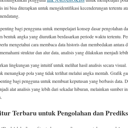
is ini bisa diterapkan untuk mengidentifikasi kecenderungan tertentu a
mendatang.
enting bagi pengguna untuk mempelajari konsep dasar pengolahan da
lam bentuk angka yang diurutkan berdasarkan periode waktu tertentu. P
 perlu mengetahui cara membaca data historis dan membedakan antara d
mahami struktur dan alur data, analisis yang dilakukan menjadi lebih 
an lingkungan yang intuitif untuk melihat hasil analisis secara visual. 
menangkap pola yang tidak terlihat melalui angka mentah. Grafik gar
at penting bagi pengguna untuk membuat keputusan yang berbasis data. 
jadi alat analisis yang lebih dari sekadar hiburan, melainkan sumber i
s.
tur Terbaru untuk Pengolahan dan Prediks